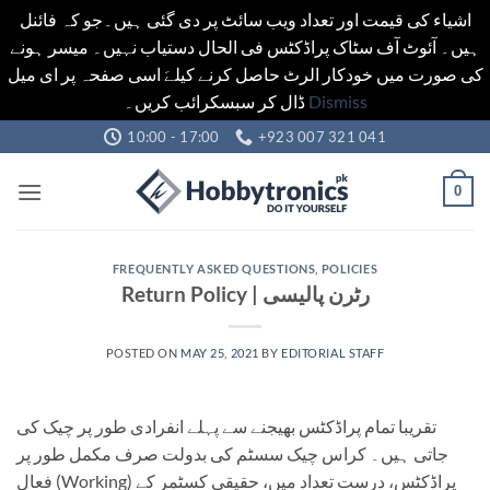
اشیاء کی قیمت اور تعداد ویب سائٹ پر دی گئی ہیں۔جو کہ فائنل
ہیں۔ آئوٹ آف سٹاک پراڈکٹس فی الحال دستیاب نہیں۔ میسر ہونے
کی صورت میں خودکار الرٹ حاصل کرنے کیلےَ اسی صفحہ پر ای میل
ڈال کر سبسکرائب کریں۔
Dismiss
Skip
10:00 - 17:00
+923 007 321 041
to
content
0
FREQUENTLY ASKED QUESTIONS
,
POLICIES
Return Policy | رٹرن پالیسی
POSTED ON
MAY 25, 2021
BY
EDITORIAL STAFF
تقریبا تمام پراڈکٹس بھیجنے سے پہلے انفرادی طور پر چیک کی
جاتی ہیں۔ کراس چیک سسٹم کی بدولت صرف مکمل طور پر
فعال (Working) پراڈکٹس، درست تعداد میں، حقیقی کسٹمر کے