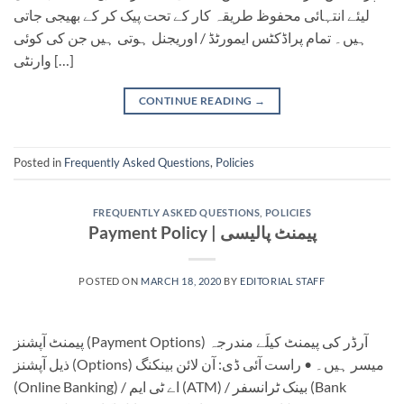
لیئے انتہائی محفوظ طریقہ کار کے تحت پیک کر کے بھیجی جاتی
ہیں۔ تمام پراڈکٹس ایمورٹڈ / اوریجنل ہوتی ہیں جن کی کوئی
وارنٹی […]
CONTINUE READING
→
Posted in
Frequently Asked Questions
,
Policies
FREQUENTLY ASKED QUESTIONS
,
POLICIES
Payment Policy | پیمنٹ پالیسی
POSTED ON
MARCH 18, 2020
BY
EDITORIAL STAFF
پیمنٹ آپشنز (Payment Options) آرڈر کی پیمنٹ کیلَے مندرجہ
ذیل آپشنز (Options) میسر ہیں۔ • راست آئی ڈی: آن لائن بینکنگ
(Online Banking) / اے ٹی ایم (ATM) / بینک ٹرانسفر (Bank