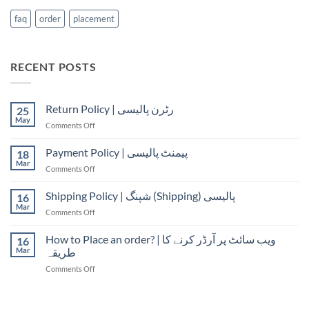
faq
order
placement
RECENT POSTS
Return Policy | رٹرن پالیسی
25
May
on
Comments Off
Return
Policy
Payment Policy | پیمنٹ پالیسی
18
|
Mar
on
Comments Off
رٹرن
Payment
پالیسی
Policy
Shipping Policy | شپنگ (Shipping) پالیسی
16
|
Mar
on
Comments Off
پیمنٹ
Shipping
پالیسی
Policy
How to Place an order? | ویب سائٹ پر آرڈر کرنے کا
16
|
Mar
طریقہ
شپنگ
on
Comments Off
(Shipping)
How
پالیسی
to
Place