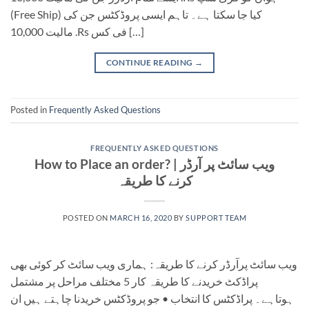
(Free Ship) کیا جا سکتا ہے۔ تاہم ایسی پروڈکٹس جن کی
مالیت 10,000 .Rs فی کس […]
CONTINUE READING
→
Posted in
Frequently Asked Questions
FREQUENTLY ASKED QUESTIONS
How to Place an order? | ویب سائٹ پر آرڈر
کرنے کا طریقہ
POSTED ON
MARCH 16, 2020
BY
SUPPORT TEAM
ویب سائٹ پرآرڈر کرنے کا طریقہ: ہماری ویب سائٹ کر کوئی بھی
پراڈکٹ خریدنے کا طریقہ کار 5 مختلف مراحل پر مشتمل
ہوتاہے۔ پراڈکٹس کا انتخاب • جو پروڈکٹس خریدنا چاہتے ہیں ان