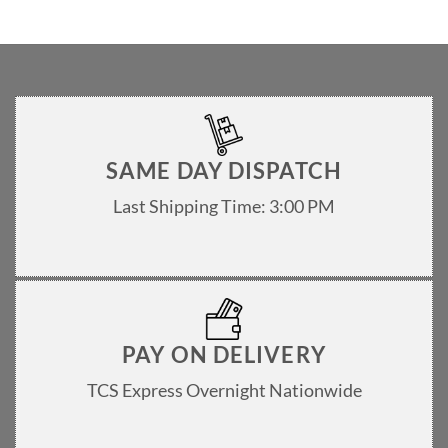
an
order?
|
ویب
سائٹ
پر
آرڈر
کرنے
کا
طریقہ
SAME DAY DISPATCH
Last Shipping Time: 3:00 PM
PAY ON DELIVERY
TCS Express Overnight Nationwide