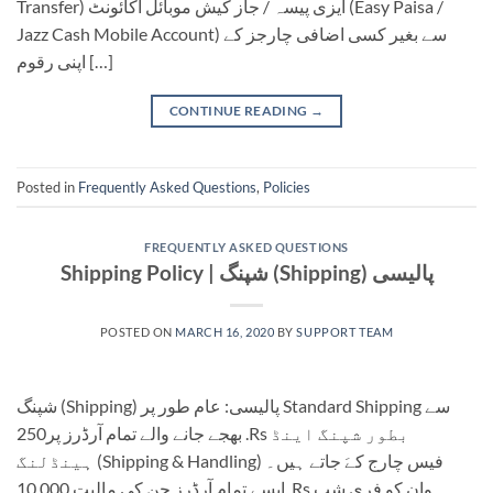
Transfer) ایزی پیسہ / جاز کیش موبائل اکائونٹ (Easy Paisa /
Jazz Cash Mobile Account) سے بغیر کسی اضافی چارجز کے
اپنی رقوم […]
CONTINUE READING
→
Posted in
Frequently Asked Questions
,
Policies
FREQUENTLY ASKED QUESTIONS
Shipping Policy | شپنگ (Shipping) پالیسی
POSTED ON
MARCH 16, 2020
BY
SUPPORT TEAM
شپنگ (Shipping) پالیسی: عام طور پر Standard Shipping سے
بھجے جانے والے تمام آرڈرز پر250 .Rs بطور شپنگ اینڈ
ہینڈلنگ (Shipping & Handling) فیس چارج کےَ جاتے ہیں۔
ایسے تمام آرڈرز جن کی مالیت 10,000 .Rs ہوان کو فری شپ