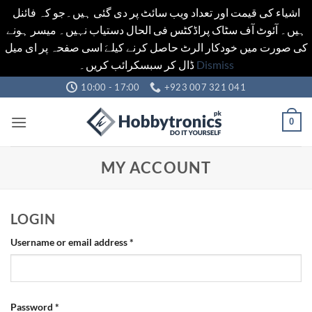
اشیاء کی قیمت اور تعداد ویب سائٹ پر دی گئی ہیں۔جو کہ فائنل
ہیں۔ آئوٹ آف سٹاک پراڈکٹس فی الحال دستیاب نہیں۔ میسر ہونے
کی صورت میں خودکار الرٹ حاصل کرنے کیلےَ اسی صفحہ پر ای میل
ڈال کر سبسکرائب کریں۔
Dismiss
Skip
10:00 - 17:00
+923 007 321 041
to
content
0
MY ACCOUNT
LOGIN
Required
Username or email address
*
Required
Password
*