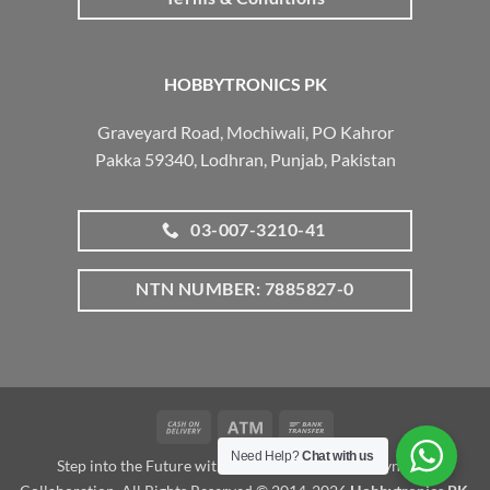
HOBBYTRONICS PK
Graveyard Road, Mochiwali, PO Kahror
Pakka 59340, Lodhran, Punjab, Pakistan
03-007-3210-41
NTN NUMBER: 7885827-0
Cash
Atm
Bank
On
Transfer
Need Help?
Chat with us
Step into the Future with www.robotalk.me: A Dynamic
Delivery