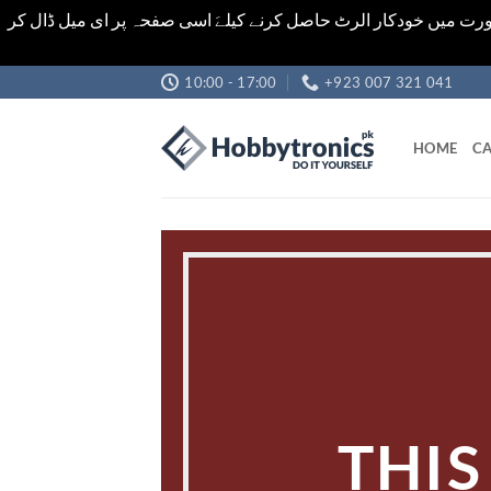
رت میں خودکار الرٹ حاصل کرنے کیلےَ اسی صفحہ پر ای میل ڈال کر
Skip
10:00 - 17:00
+923 007 321 041
to
content
HOME
CA
THIS