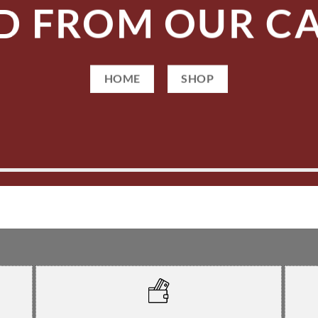
D FROM OUR C
HOME
SHOP