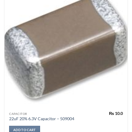
₨
10.0
CAPACITOR
22uF 20% 6.3V Capacitor – 509004
ADD TO CART