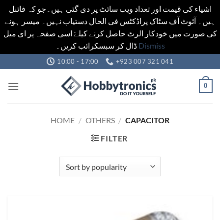
اشیاء کی قیمت اور تعداد ویب سائٹ پر دی گئی ہیں۔جو کہ فائنل
ہیں۔ آئوٹ آف سٹاک پراڈکٹس فی الحال دستیاب نہیں۔ میسر ہونے
کی صورت میں خودکار الرٹ حاصل کرنے کیلےَ اسی صفحہ پر ای میل
ڈال کر سبسکرائب کریں۔
Dismiss
Skip
10:00 - 17:00
+923 007 321 041
to
content
0
HOME
/
OTHERS
/
CAPACITOR
FILTER