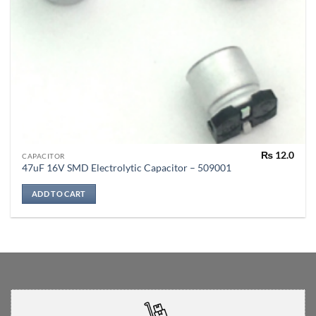
₨
12.0
CAPACITOR
47uF 16V SMD Electrolytic Capacitor – 509001
ADD TO CART