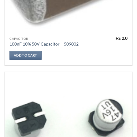
₨
2.0
CAPACITOR
100nF 10% 50V Capacitor – 509002
ADD TO CART