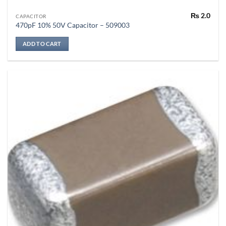
₨
2.0
CAPACITOR
470pF 10% 50V Capacitor – 509003
ADD TO CART