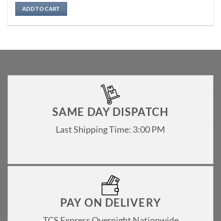
Rated
5
out of 5
ADD TO CART
SAME DAY DISPATCH
Last Shipping Time: 3:00 PM
PAY ON DELIVERY
TCS Express Overnight Nationwide