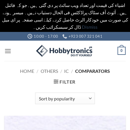
اشیاء کی قیمت اور تعداد ویب سائٹ پر دی گئی ہیں۔جو کہ فائنل
ہیں۔ آئوٹ آف سٹاک پراڈکٹس فی الحال دستیاب نہیں۔ میسر ہونے
کی صورت میں خودکار الرٹ حاصل کرنے کیلےَ اسی صفحہ پر ای میل
ڈال کر سبسکرائب کریں۔
Dismiss
Skip
10:00 - 17:00
+923 007 321 041
to
content
0
HOME
/
OTHERS
/
IC
/
COMPARATORS
FILTER