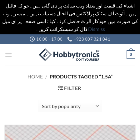
اشیاء کی قیمت اور تعداد ویب سائٹ پر دی گئی ہیں۔جو کہ فائنل
ہیں۔ آئوٹ آف سٹاک پراڈکٹس فی الحال دستیاب نہیں۔ میسر ہونے
کی صورت میں خودکار الرٹ حاصل کرنے کیلےَ اسی صفحہ پر ای میل
ڈال کر سبسکرائب کریں۔
Dismiss
Skip
10:00 - 17:00
+923 007 321 041
to
content
0
HOME
/
PRODUCTS TAGGED “1.5A”
FILTER