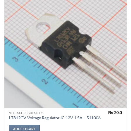
₨
20.0
VOLTAGE REGULATORS
L7812CV Voltage Regulator IC 12V 1.5A – 511006
ADD TO CART