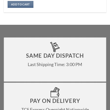
Rated
5
out of 5
ADD TO CART
SAME DAY DISPATCH
Last Shipping Time: 3:00 PM
PAY ON DELIVERY
TCS Express Overnight Nationwide