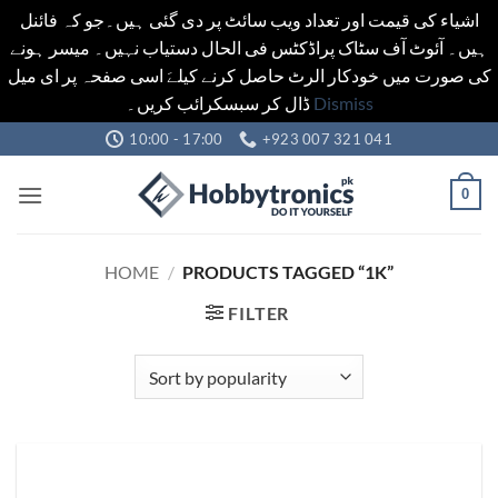
اشیاء کی قیمت اور تعداد ویب سائٹ پر دی گئی ہیں۔جو کہ فائنل
ہیں۔ آئوٹ آف سٹاک پراڈکٹس فی الحال دستیاب نہیں۔ میسر ہونے
کی صورت میں خودکار الرٹ حاصل کرنے کیلےَ اسی صفحہ پر ای میل
ڈال کر سبسکرائب کریں۔
Dismiss
Skip
10:00 - 17:00
+923 007 321 041
to
content
0
HOME
/
PRODUCTS TAGGED “1K”
FILTER