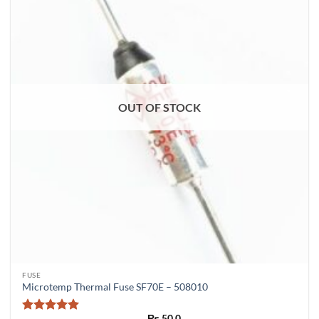
OUT OF STOCK
FUSE
Microtemp Thermal Fuse SF70E – 508010
₨
50.0