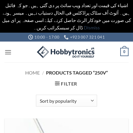
اشیاء کی قیمت اور تعداد ویب سائٹ پر دی گئی ہیں۔جو کہ فائنل
ہیں۔ آئوٹ آف سٹاک پراڈکٹس فی الحال دستیاب نہیں۔ میسر ہونے
کی صورت میں خودکار الرٹ حاصل کرنے کیلےَ اسی صفحہ پر ای میل
ڈال کر سبسکرائب کریں۔
Dismiss
Skip
10:00 - 17:00
+923 007 321 041
to
content
0
HOME
/
PRODUCTS TAGGED “250V”
FILTER