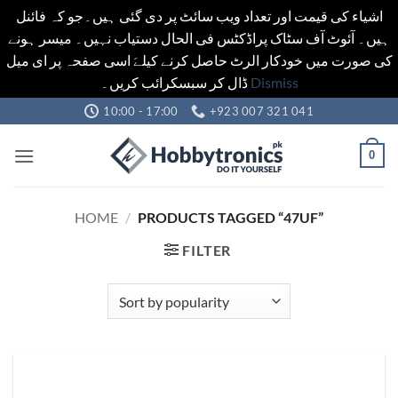
اشیاء کی قیمت اور تعداد ویب سائٹ پر دی گئی ہیں۔جو کہ فائنل
ہیں۔ آئوٹ آف سٹاک پراڈکٹس فی الحال دستیاب نہیں۔ میسر ہونے
کی صورت میں خودکار الرٹ حاصل کرنے کیلےَ اسی صفحہ پر ای میل
ڈال کر سبسکرائب کریں۔
Dismiss
Skip
10:00 - 17:00
+923 007 321 041
to
content
0
HOME
/
PRODUCTS TAGGED “47UF”
FILTER