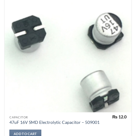
₨
12.0
CAPACITOR
47uF 16V SMD Electrolytic Capacitor – 509001
ADD TO CART