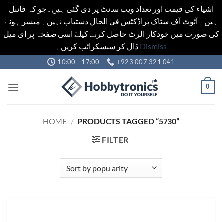
اشیاء کی قیمت اور تعداد ویب سائٹ پر دی گئی ہیں۔جو کہ فائنل
ہیں۔ آئوٹ آف سٹاک پراڈکٹس فی الحال دستیاب نہیں۔ میسر ہونے
کی صورت میں خودکار الرٹ حاصل کرنے کیلےَ اسی صفحہ پر ای میل
ڈال کر سبسکرائب کریں۔
Dismiss
Skip
10:00 - 17:00
+923 007 321 041
to
content
0
HOME
/
PRODUCTS TAGGED “5730”
FILTER