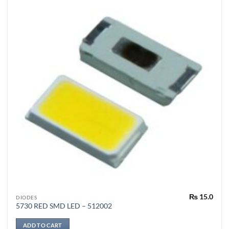
₨
15.0
DIODES
5730 RED SMD LED – 512002
ADD TO CART