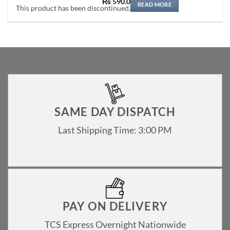
Original
Current
₨
590.0
READ MORE
price
price
This product has been discontinued.
was:
is:
₨ 600.0.
₨ 590.0.
SAME DAY DISPATCH
Last Shipping Time: 3:00 PM
PAY ON DELIVERY
TCS Express Overnight Nationwide