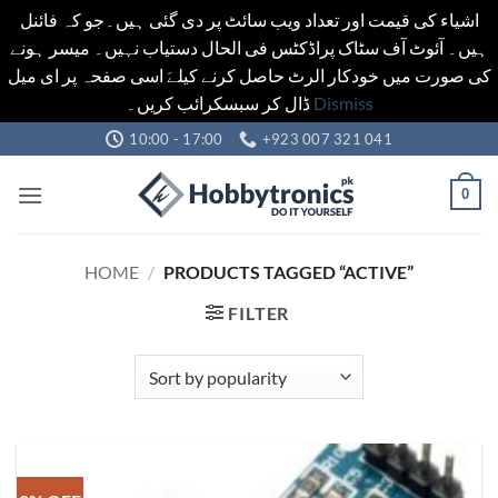
اشیاء کی قیمت اور تعداد ویب سائٹ پر دی گئی ہیں۔جو کہ فائنل
ہیں۔ آئوٹ آف سٹاک پراڈکٹس فی الحال دستیاب نہیں۔ میسر ہونے
کی صورت میں خودکار الرٹ حاصل کرنے کیلےَ اسی صفحہ پر ای میل
ڈال کر سبسکرائب کریں۔
Dismiss
Skip
10:00 - 17:00
+923 007 321 041
to
content
0
HOME
/
PRODUCTS TAGGED “ACTIVE”
FILTER