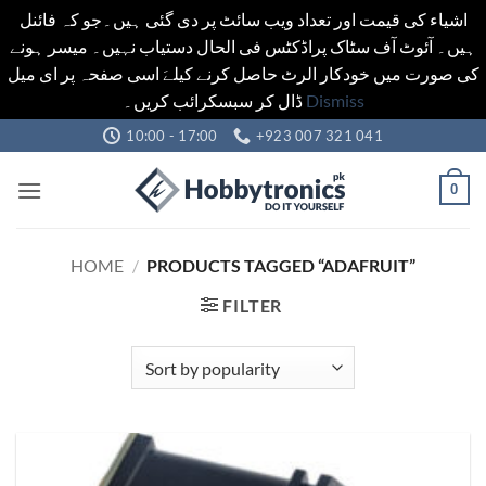
اشیاء کی قیمت اور تعداد ویب سائٹ پر دی گئی ہیں۔جو کہ فائنل
ہیں۔ آئوٹ آف سٹاک پراڈکٹس فی الحال دستیاب نہیں۔ میسر ہونے
کی صورت میں خودکار الرٹ حاصل کرنے کیلےَ اسی صفحہ پر ای میل
ڈال کر سبسکرائب کریں۔
Dismiss
Skip
10:00 - 17:00
+923 007 321 041
to
content
0
HOME
/
PRODUCTS TAGGED “ADAFRUIT”
FILTER