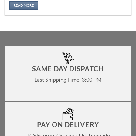
Rated
5
out of 5
READ MORE
SAME DAY DISPATCH
Last Shipping Time: 3:00 PM
PAY ON DELIVERY
TCS Express Overnight Nationwide