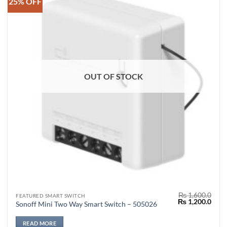
25% OFF
OUT OF STOCK
₨
1,600.0
FEATURED SMART SWITCH
Original
Curr
₨
1,200.0
Sonoff Mini Two Way Smart Switch – 505026
price
price
was:
is:
₨ 1,600.0.
₨ 1,
READ MORE