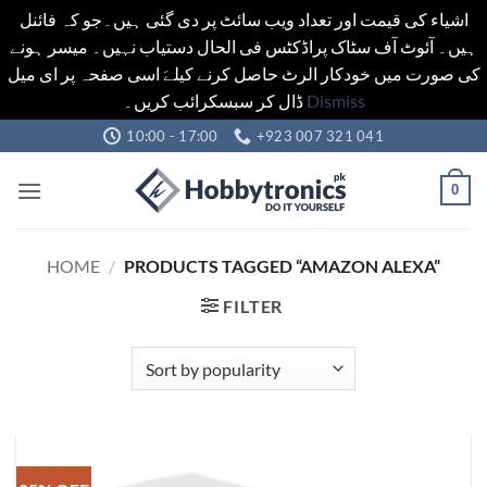
اشیاء کی قیمت اور تعداد ویب سائٹ پر دی گئی ہیں۔جو کہ فائنل
ہیں۔ آئوٹ آف سٹاک پراڈکٹس فی الحال دستیاب نہیں۔ میسر ہونے
کی صورت میں خودکار الرٹ حاصل کرنے کیلےَ اسی صفحہ پر ای میل
ڈال کر سبسکرائب کریں۔
Dismiss
Skip
10:00 - 17:00
+923 007 321 041
to
content
0
HOME
/
PRODUCTS TAGGED “AMAZON ALEXA”
FILTER