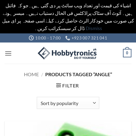
اشیاء کی قیمت اور تعداد ویب سائٹ پر دی گئی ہیں۔جو کہ فائنل
ہیں۔ آئوٹ آف سٹاک پراڈکٹس فی الحال دستیاب نہیں۔ میسر ہونے
کی صورت میں خودکار الرٹ حاصل کرنے کیلےَ اسی صفحہ پر ای میل
ڈال کر سبسکرائب کریں۔
Dismiss
Skip
10:00 - 17:00
+923 007 321 041
to
content
0
HOME
/
PRODUCTS TAGGED “ANGLE”
FILTER