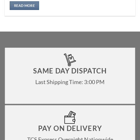
Rated
5
out of 5
READ MORE
SAME DAY DISPATCH
Last Shipping Time: 3:00 PM
PAY ON DELIVERY
TCS Express Overnight Nationwide