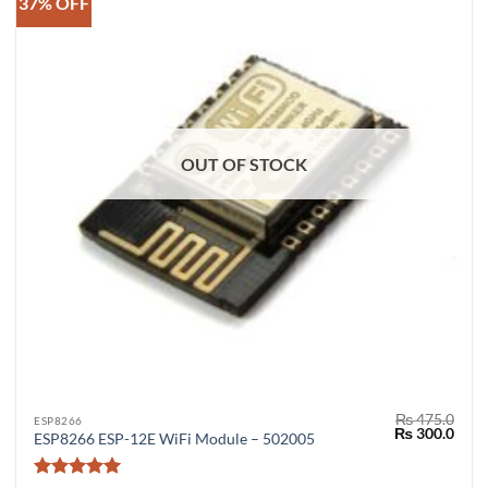
37% OFF
OUT OF STOCK
₨
475.0
ESP8266
Original
Curr
₨
300.0
ESP8266 ESP-12E WiFi Module – 502005
price
price
was:
is:
₨ 475.0.
₨ 30