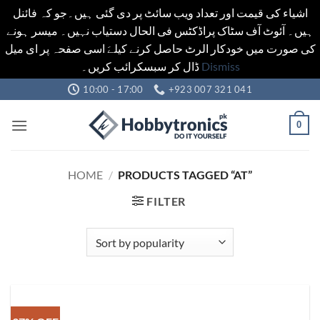
اشیاء کی قیمت اور تعداد ویب سائٹ پر دی گئی ہیں۔جو کہ فائنل
ہیں۔ آئوٹ آف سٹاک پراڈکٹس فی الحال دستیاب نہیں۔ میسر ہونے
کی صورت میں خودکار الرٹ حاصل کرنے کیلےَ اسی صفحہ پر ای میل
ڈال کر سبسکرائب کریں۔
Dismiss
Skip
10:00 - 17:00
+923 007 321 041
to
content
0
HOME
/
PRODUCTS TAGGED “AT”
FILTER