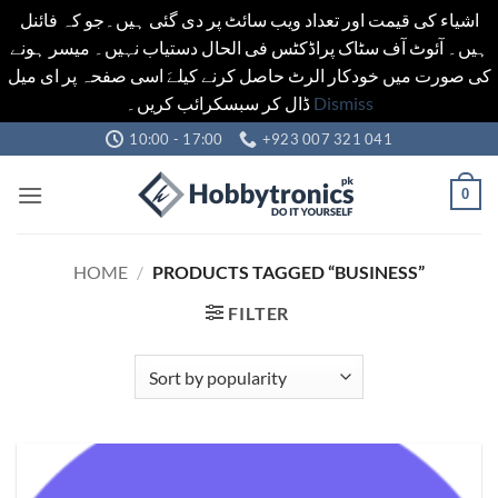
اشیاء کی قیمت اور تعداد ویب سائٹ پر دی گئی ہیں۔جو کہ فائنل
ہیں۔ آئوٹ آف سٹاک پراڈکٹس فی الحال دستیاب نہیں۔ میسر ہونے
کی صورت میں خودکار الرٹ حاصل کرنے کیلےَ اسی صفحہ پر ای میل
ڈال کر سبسکرائب کریں۔
Dismiss
Skip
10:00 - 17:00
+923 007 321 041
to
content
0
HOME
/
PRODUCTS TAGGED “BUSINESS”
FILTER