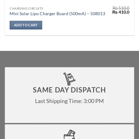
₨
510.0
CHARGING CIRCUITS
Original
Curr
₨
410.0
Mini Solar Lipo Charger Board (500mA) – 508013
price
price
was:
is:
₨ 510.0.
₨ 41
ADD TO CART
SAME DAY DISPATCH
Last Shipping Time: 3:00 PM