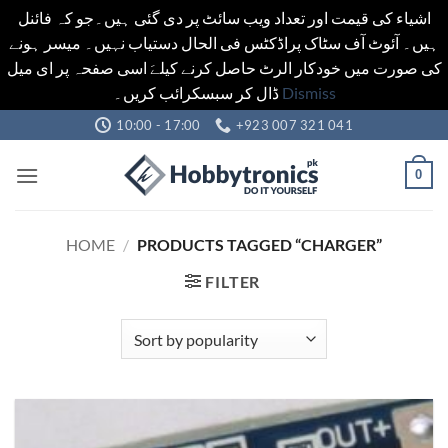
اشیاء کی قیمت اور تعداد ویب سائٹ پر دی گئی ہیں۔جو کہ فائنل
ہیں۔ آئوٹ آف سٹاک پراڈکٹس فی الحال دستیاب نہیں۔ میسر ہونے
کی صورت میں خودکار الرٹ حاصل کرنے کیلےَ اسی صفحہ پر ای میل
ڈال کر سبسکرائب کریں۔
Dismiss
Skip
10:00 - 17:00
+923 007 321 041
to
content
0
HOME
/
PRODUCTS TAGGED “CHARGER”
FILTER