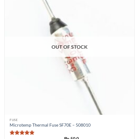
OUT OF STOCK
FUSE
Microtemp Thermal Fuse SF70E – 508010
₨
50.0