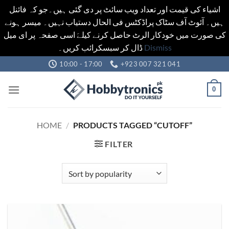
اشیاء کی قیمت اور تعداد ویب سائٹ پر دی گئی ہیں۔جو کہ فائنل
ہیں۔ آئوٹ آف سٹاک پراڈکٹس فی الحال دستیاب نہیں۔ میسر ہونے
کی صورت میں خودکار الرٹ حاصل کرنے کیلےَ اسی صفحہ پر ای میل
ڈال کر سبسکرائب کریں۔
Dismiss
Skip
10:00 - 17:00
+923 007 321 041
to
content
0
HOME
/
PRODUCTS TAGGED “CUTOFF”
FILTER