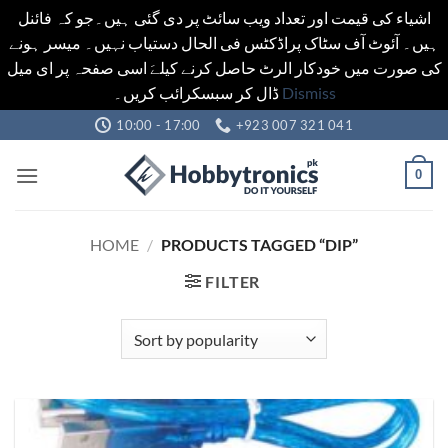
اشیاء کی قیمت اور تعداد ویب سائٹ پر دی گئی ہیں۔جو کہ فائنل
ہیں۔ آئوٹ آف سٹاک پراڈکٹس فی الحال دستیاب نہیں۔ میسر ہونے
کی صورت میں خودکار الرٹ حاصل کرنے کیلےَ اسی صفحہ پر ای میل
ڈال کر سبسکرائب کریں۔
Dismiss
Skip
10:00 - 17:00
+923 007 321 041
to
content
0
HOME
/
PRODUCTS TAGGED “DIP”
FILTER