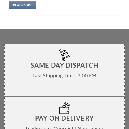
Rated
5
out of 5
READ MORE
SAME DAY DISPATCH
Last Shipping Time: 3:00 PM
PAY ON DELIVERY
TCS Express Overnight Nationwide