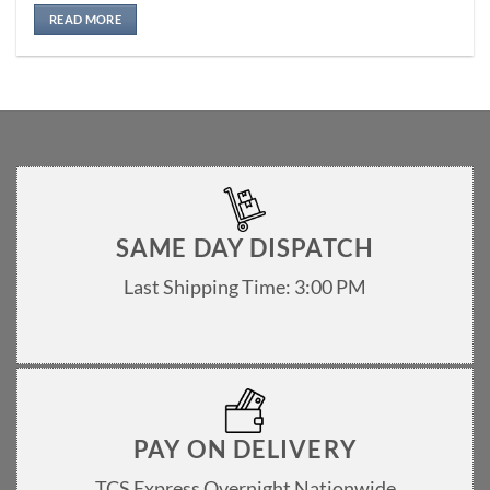
Rated
5
out of 5
READ MORE
SAME DAY DISPATCH
Last Shipping Time: 3:00 PM
PAY ON DELIVERY
TCS Express Overnight Nationwide