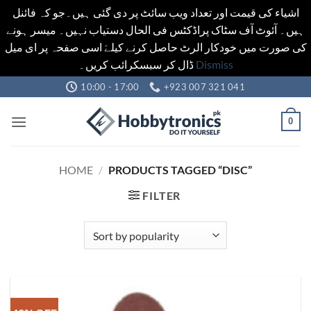
اشیاء کی قیمت اور تعداد ویب سائٹ پر دی گئی ہیں۔جو کہ فائنل
ہیں۔ آئوٹ آف سٹاک پراڈکٹس فی الحال دستیاب نہیں۔ میسر ہونے
کی صورت میں خودکار الرٹ حاصل کرنے کیلےَ اسی صفحہ پر ای میل
ڈال کر سبسکرائب کریں۔
Dismiss
Skip
10:00 - 17:00
+923 007 321 041
to
content
0
HOME
/
PRODUCTS TAGGED “DISC”
FILTER