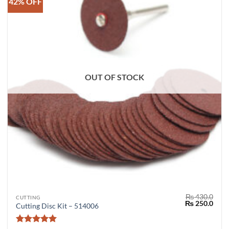
42% OFF
OUT OF STOCK
₨
430.0
CUTTING
Original
Curr
₨
250.0
Cutting Disc Kit – 514006
price
price
was:
is:
₨ 430.0.
₨ 25