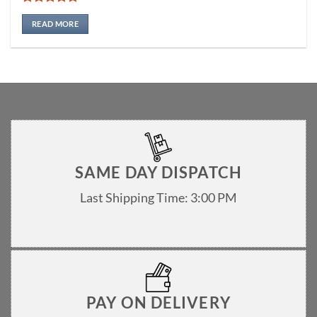
Rated
5
out of 5
READ MORE
SAME DAY DISPATCH
Last Shipping Time: 3:00 PM
PAY ON DELIVERY