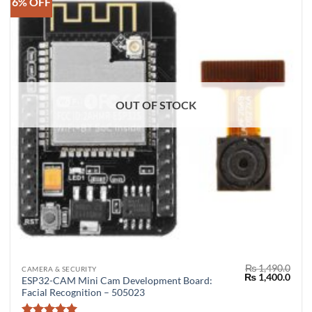
6% OFF
OUT OF STOCK
₨
1,490.0
CAMERA & SECURITY
Original
Curr
₨
1,400.0
ESP32-CAM Mini Cam Development Board:
price
price
Facial Recognition – 505023
was:
is:
₨ 1,490.0.
₨ 1,