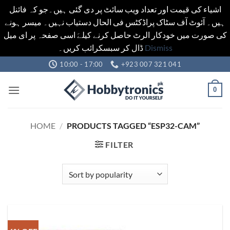
اشیاء کی قیمت اور تعداد ویب سائٹ پر دی گئی ہیں۔جو کہ فائنل
ہیں۔ آئوٹ آف سٹاک پراڈکٹس فی الحال دستیاب نہیں۔ میسر ہونے
کی صورت میں خودکار الرٹ حاصل کرنے کیلےَ اسی صفحہ پر ای میل
ڈال کر سبسکرائب کریں۔
Dismiss
Skip
10:00 - 17:00
+923 007 321 041
to
content
0
HOME
/
PRODUCTS TAGGED “ESP32-CAM”
FILTER