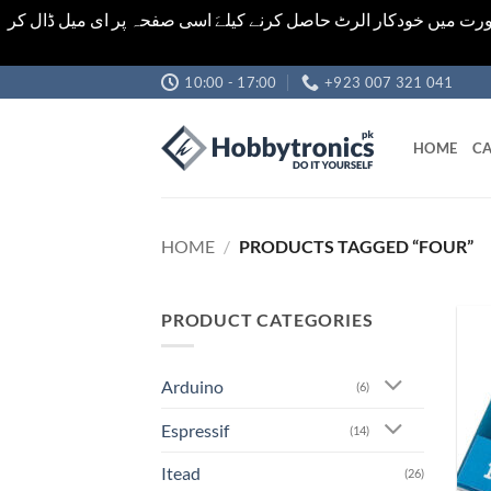
رت میں خودکار الرٹ حاصل کرنے کیلےَ اسی صفحہ پر ای میل ڈال کر
Skip
10:00 - 17:00
+923 007 321 041
to
content
HOME
CA
HOME
/
PRODUCTS TAGGED “FOUR”
PRODUCT CATEGORIES
Arduino
(6)
Espressif
(14)
Itead
(26)