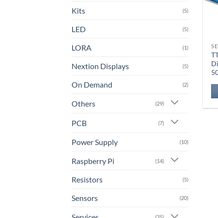
Kits
(5)
LED
(5)
LORA
S
(1)
T
Di
Nextion Displays
(5)
5
On Demand
(2)
Others
(29)
PCB
(7)
Power Supply
(10)
Raspberry Pi
(14)
Resistors
(5)
Sensors
(20)
Services
(25)