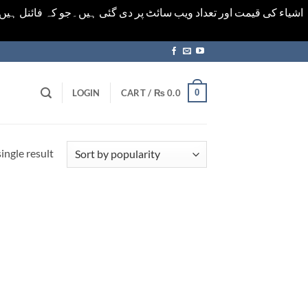
اشیاء کی قیمت اور تعداد ویب سائٹ پر دی گئی ہیں۔جو کہ فائنل ہی
0
LOGIN
CART /
₨
0.0
ingle result