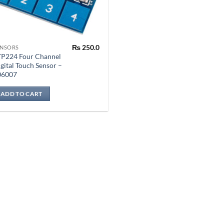
₨
250.0
ENSORS
TP224 Four Channel
gital Touch Sensor –
06007
ADD TO CART