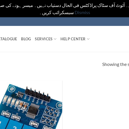
ں۔ آئوٹ آف سٹاک پراڈکٹس فی الحال دستیاب نہیں۔ میسر ہونے کی صو
سبسکرائب کریں۔
Dismiss
TALOGUE
BLOG
SERVICES
HELP CENTER
Showing the s