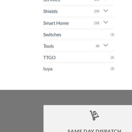
Shields
(19)
Smart Home
(33)
Switches
(1)
Tools
(8)
TTGO
(2)
tuya
(3)
SAME DAY DISPATCH