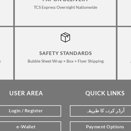
TCS Express Overnight Nationwide
SAFETY STANDARDS
e
Bubble Sheet Wrap + Box + Flyer Shipping
USER AREA
QUICK LINKS
Login / Register
آرڈر کرنے کا طریقہ
e-Wallet
Payment Options