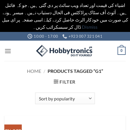
اشیاء کی قیمت اور تعداد ویب سائٹ پر دی گئی ہیں۔جو کہ فائنل
ہیں۔ آئوٹ آف سٹاک پراڈکٹس فی الحال دستیاب نہیں۔ میسر ہونے
کی صورت میں خودکار الرٹ حاصل کرنے کیلےَ اسی صفحہ پر ای میل
ڈال کر سبسکرائب کریں۔
Dismiss
Skip
10:00 - 17:00
+923 007 321 041
to
content
0
HOME
/
PRODUCTS TAGGED “G1”
FILTER