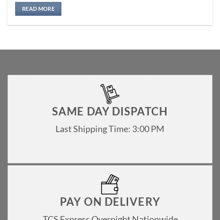
Rated
5
out of 5
READ MORE
SAME DAY DISPATCH
Last Shipping Time: 3:00 PM
PAY ON DELIVERY
TCS Express Overnight Nationwide