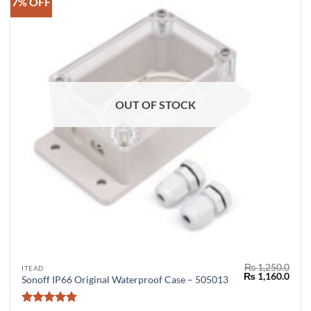
7% OFF
OUT OF STOCK
₨
1,250.0
ITEAD
Original
Curr
₨
1,160.0
Sonoff IP66 Original Waterproof Case – 505013
price
price
was:
is:
₨ 1,250.0.
₨ 1,