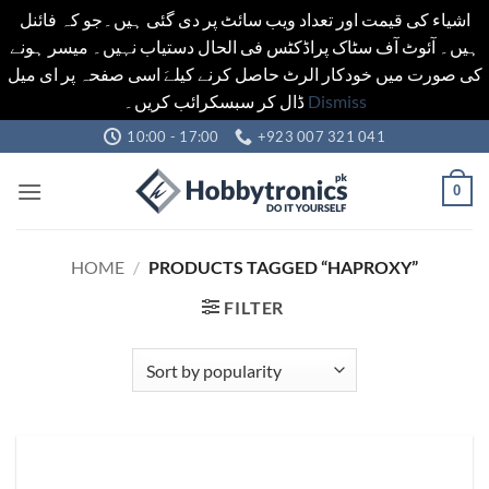
اشیاء کی قیمت اور تعداد ویب سائٹ پر دی گئی ہیں۔جو کہ فائنل
ہیں۔ آئوٹ آف سٹاک پراڈکٹس فی الحال دستیاب نہیں۔ میسر ہونے
کی صورت میں خودکار الرٹ حاصل کرنے کیلےَ اسی صفحہ پر ای میل
ڈال کر سبسکرائب کریں۔
Dismiss
Skip
10:00 - 17:00
+923 007 321 041
to
content
0
HOME
/
PRODUCTS TAGGED “HAPROXY”
FILTER