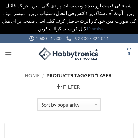
اشیاء کی قیمت اور تعداد ویب سائٹ پر دی گئی ہیں۔جو کہ فائنل
ہیں۔ آئوٹ آف سٹاک پراڈکٹس فی الحال دستیاب نہیں۔ میسر ہونے
کی صورت میں خودکار الرٹ حاصل کرنے کیلےَ اسی صفحہ پر ای میل
ڈال کر سبسکرائب کریں۔
Dismiss
Skip
10:00 - 17:00
+923 007 321 041
to
content
0
HOME
/
PRODUCTS TAGGED “LASER”
FILTER