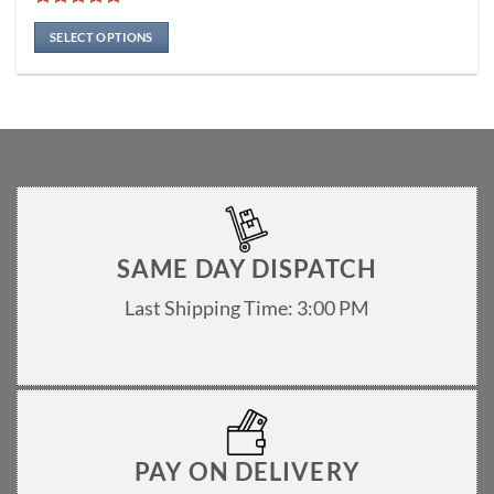
multiple
Rated
5
variants.
out of 5
SELECT OPTIONS
The
options
may
be
chosen
on
the
product
page
SAME DAY DISPATCH
Last Shipping Time: 3:00 PM
PAY ON DELIVERY