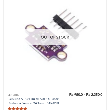
OUT OF STOCK
Pric
₨
950.0
–
₨
2,350.0
This
SENSORS
rang
Genuine VL53L0X VL53L1X Laser
product
₨ 95
Distance Sensor 940nm – 506018
thro
has
₨ 2,