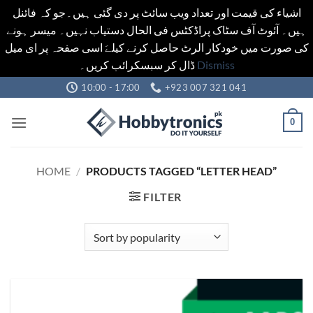
اشیاء کی قیمت اور تعداد ویب سائٹ پر دی گئی ہیں۔جو کہ فائنل
ہیں۔ آئوٹ آف سٹاک پراڈکٹس فی الحال دستیاب نہیں۔ میسر ہونے
کی صورت میں خودکار الرٹ حاصل کرنے کیلےَ اسی صفحہ پر ای میل
ڈال کر سبسکرائب کریں۔
Dismiss
Skip
10:00 - 17:00
+923 007 321 041
to
content
0
HOME
/
PRODUCTS TAGGED “LETTER HEAD”
FILTER