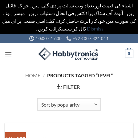
اشیاء کی قیمت اور تعداد ویب سائٹ پر دی گئی ہیں۔جو کہ فائنل
ہیں۔ آئوٹ آف سٹاک پراڈکٹس فی الحال دستیاب نہیں۔ میسر ہونے
کی صورت میں خودکار الرٹ حاصل کرنے کیلےَ اسی صفحہ پر ای میل
ڈال کر سبسکرائب کریں۔
Dismiss
Skip
10:00 - 17:00
+923 007 321 041
to
content
0
HOME
/
PRODUCTS TAGGED “LEVEL”
FILTER