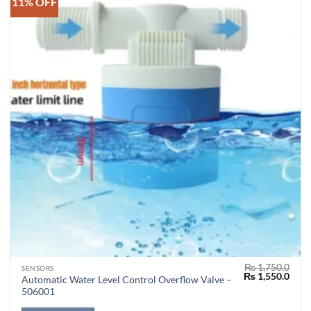
11% OFF
₨
1,750.0
SENSORS
Original
Curr
₨
1,550.0
Automatic Water Level Control Overflow Valve –
price
price
506001
was:
is:
₨ 1,750.0.
₨ 1,