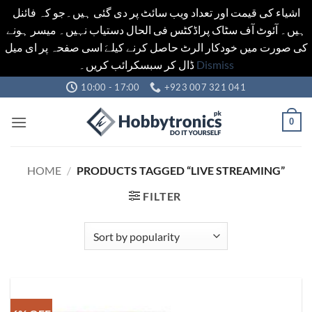
اشیاء کی قیمت اور تعداد ویب سائٹ پر دی گئی ہیں۔جو کہ فائنل
ہیں۔ آئوٹ آف سٹاک پراڈکٹس فی الحال دستیاب نہیں۔ میسر ہونے
کی صورت میں خودکار الرٹ حاصل کرنے کیلےَ اسی صفحہ پر ای میل
ڈال کر سبسکرائب کریں۔
Dismiss
Skip
10:00 - 17:00
+923 007 321 041
to
content
0
HOME
/
PRODUCTS TAGGED “LIVE STREAMING”
FILTER