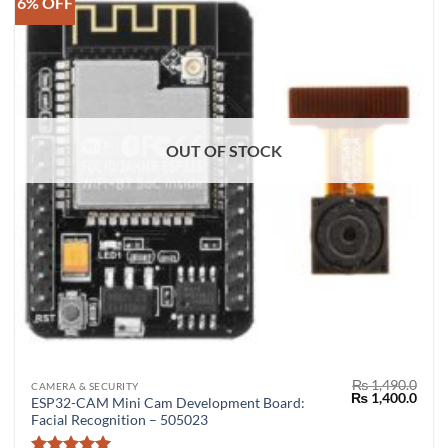
6% OFF
OUT OF STOCK
₨
1,490.0
CAMERA & SECURITY
Original
Curr
₨
1,400.0
ESP32-CAM Mini Cam Development Board:
price
price
Facial Recognition – 505023
was:
is:
₨ 1,490.0.
₨ 1,