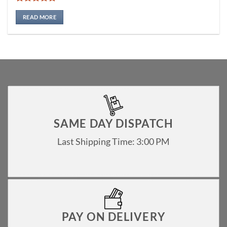
Rated
5
out of 5
READ MORE
SAME DAY DISPATCH
Last Shipping Time: 3:00 PM
PAY ON DELIVERY