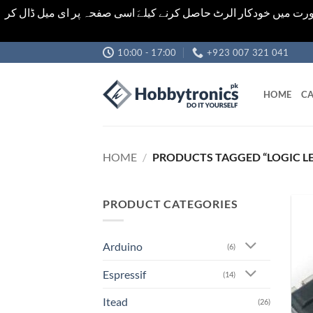
رت میں خودکار الرٹ حاصل کرنے کیلےَ اسی صفحہ پر ای میل ڈال کر
Skip
10:00 - 17:00
+923 007 321 041
to
content
HOME
CA
HOME
/
PRODUCTS TAGGED “LOGIC LE
PRODUCT CATEGORIES
Arduino
(6)
Espressif
(14)
Itead
(26)