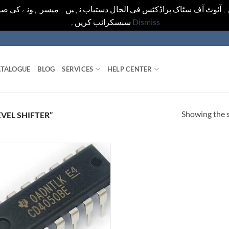
ں۔ آئوٹ آف سٹاک پراڈکٹس فی الحال دستیاب نہیں۔ میسر ہونے کی صو
سبسکرائب کریں۔
Dismiss
TALOGUE
BLOG
SERVICES
HELP CENTER
Showing the s
VEL SHIFTER”