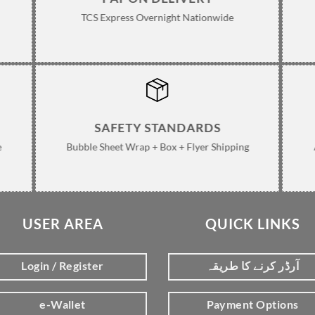
TCS Express Overnight Nationwide
SAFETY STANDARDS
e
Bubble Sheet Wrap + Box + Flyer Shipping
USER AREA
QUICK LINKS
Login / Register
آرڈر کرنے کا طریقہ
e-Wallet
Payment Options