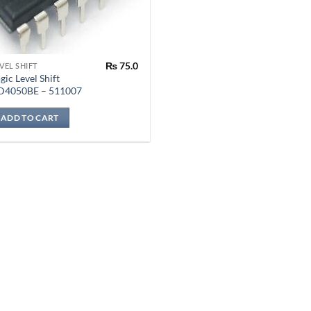
₨
75.0
VEL SHIFT
gic Level Shift
D4050BE – 511007
ADD TO CART