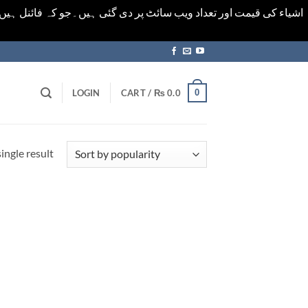
اشیاء کی قیمت اور تعداد ویب سائٹ پر دی گئی ہیں۔جو کہ فائنل ہی
0
LOGIN
CART /
₨
0.0
ingle result