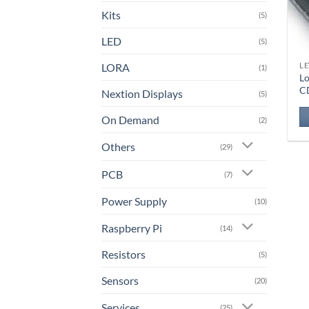
Kits
(5)
LED
(5)
LORA
LE
(1)
Lo
C
Nextion Displays
(5)
On Demand
(2)
Others
(29)
PCB
(7)
Power Supply
(10)
Raspberry Pi
(14)
Resistors
(5)
Sensors
(20)
Services
(25)