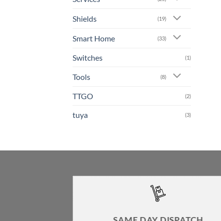
Shields
(19)
Smart Home
(33)
Switches
(1)
Tools
(8)
TTGO
(2)
tuya
(3)
SAME DAY DISPATCH