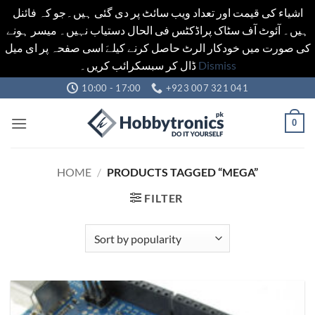
اشیاء کی قیمت اور تعداد ویب سائٹ پر دی گئی ہیں۔جو کہ فائنل
ہیں۔ آئوٹ آف سٹاک پراڈکٹس فی الحال دستیاب نہیں۔ میسر ہونے
کی صورت میں خودکار الرٹ حاصل کرنے کیلےَ اسی صفحہ پر ای میل
ڈال کر سبسکرائب کریں۔
Dismiss
Skip
10:00 - 17:00
+923 007 321 041
to
content
0
HOME
/
PRODUCTS TAGGED “MEGA”
FILTER