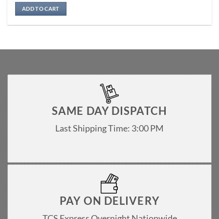
Rated
5
out of 5
ADD TO CART
SAME DAY DISPATCH
Last Shipping Time: 3:00 PM
PAY ON DELIVERY
TCS Express Overnight Nationwide