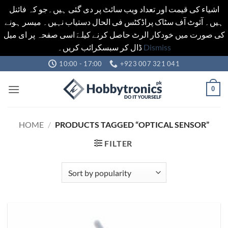
اشیاء کی قیمت اور تعداد ویب سائٹ پر دی گئی ہیں۔جو کہ فائنل
ہیں۔ آئوٹ آف سٹاک پراڈکٹس فی الحال دستیاب نہیں۔ میسر ہونے
کی صورت میں خودکار الرٹ حاصل کرنے کیلےَ اسی صفحہ پر ای میل
ڈال کر سبسکرائب کریں۔
Dismiss
Skip
10:00 - 17:00
+923 007 321 041
to
content
0
HOME
/
PRODUCTS TAGGED “OPTICAL SENSOR”
FILTER