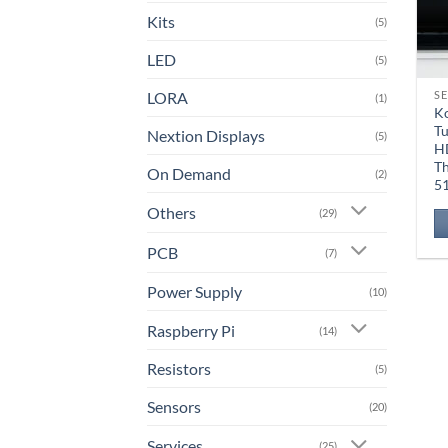
Kits
(5)
LED
(5)
LORA
SE
(1)
Ko
Tu
Nextion Displays
(5)
HD
Th
On Demand
(2)
5
Others
(29)
PCB
(7)
Power Supply
(10)
Raspberry Pi
(14)
Resistors
(5)
Sensors
(20)
Services
(25)