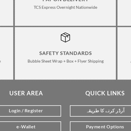
TCS Express Overnight Nationwide
SAFETY STANDARDS
e
Bubble Sheet Wrap + Box + Flyer Shipping
USER AREA
QUICK LINKS
Login / Register
آرڈر کرنے کا طریقہ
e-Wallet
Payment Options