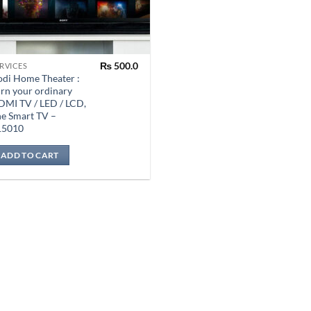
₨
500.0
RVICES
di Home Theater :
rn your ordinary
MI TV / LED / LCD,
e Smart TV –
15010
ADD TO CART