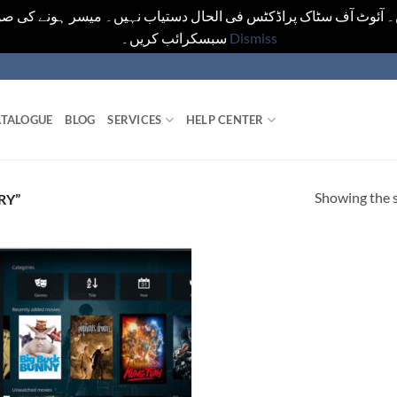
ں۔ آئوٹ آف سٹاک پراڈکٹس فی الحال دستیاب نہیں۔ میسر ہونے کی صو
سبسکرائب کریں۔
Dismiss
TALOGUE
BLOG
SERVICES
HELP CENTER
Showing the s
RY”