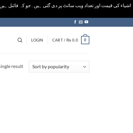
اشیاء کی قیمت اور تعداد ویب سائٹ پر دی گئی ہیں۔جو کہ فائنل ہی
0
LOGIN
CART /
₨
0.0
ingle result