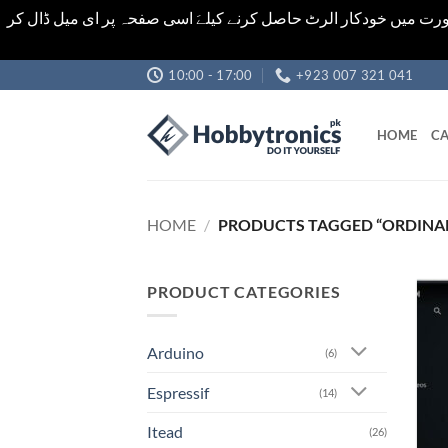
رت میں خودکار الرٹ حاصل کرنے کیلےَ اسی صفحہ پر ای میل ڈال کر
Skip
10:00 - 17:00
+923 007 321 041
to
content
HOME
CA
HOME
/
PRODUCTS TAGGED “ORDINA
PRODUCT CATEGORIES
Arduino
(6)
Espressif
(14)
Itead
(26)