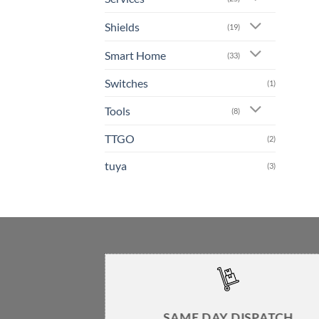
Shields
(19)
Smart Home
(33)
Switches
(1)
Tools
(8)
TTGO
(2)
tuya
(3)
SAME DAY DISPATCH