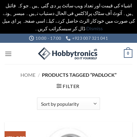
اشیاء کی قیمت اور تعداد ویب سائٹ پر دی گئی ہیں۔جو کہ فائنل
ہیں۔ آئوٹ آف سٹاک پراڈکٹس فی الحال دستیاب نہیں۔ میسر ہونے
کی صورت میں خودکار الرٹ حاصل کرنے کیلےَ اسی صفحہ پر ای میل
ڈال کر سبسکرائب کریں۔
Dismiss
Skip
10:00 - 17:00
+923 007 321 041
to
content
0
HOME
/
PRODUCTS TAGGED “PADLOCK”
FILTER