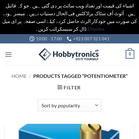
اشیاء کی قیمت اور تعداد ویب سائٹ پر دی گئی ہیں۔جو کہ فائنل
ہیں۔ آئوٹ آف سٹاک پراڈکٹس فی الحال دستیاب نہیں۔ میسر ہونے
کی صورت میں خودکار الرٹ حاصل کرنے کیلےَ اسی صفحہ پر ای میل
ڈال کر سبسکرائب کریں۔
Dismiss
Skip
10:00 - 17:00
+923 007 321 041
to
content
0
HOME
/
PRODUCTS TAGGED “POTENTIOMETER”
FILTER