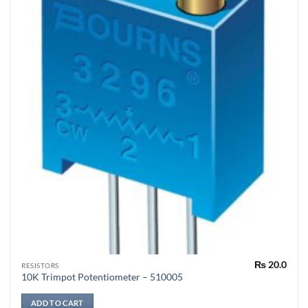
₨
20.0
RESISTORS
10K Trimpot Potentiometer – 510005
ADD TO CART