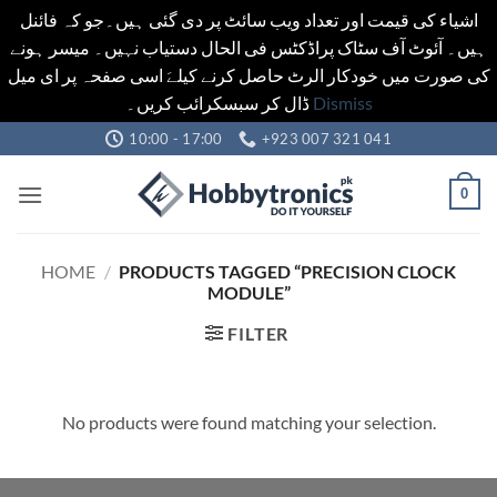
اشیاء کی قیمت اور تعداد ویب سائٹ پر دی گئی ہیں۔جو کہ فائنل
ہیں۔ آئوٹ آف سٹاک پراڈکٹس فی الحال دستیاب نہیں۔ میسر ہونے
کی صورت میں خودکار الرٹ حاصل کرنے کیلےَ اسی صفحہ پر ای میل
ڈال کر سبسکرائب کریں۔
Dismiss
Skip
10:00 - 17:00
+923 007 321 041
to
content
0
HOME
/
PRODUCTS TAGGED “PRECISION CLOCK
MODULE”
FILTER
No products were found matching your selection.