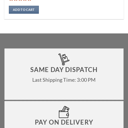
Rated
5
out of 5
ADD TO CART
SAME DAY DISPATCH
Last Shipping Time: 3:00 PM
PAY ON DELIVERY