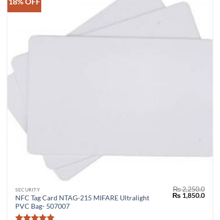
18% OFF
₨
2,250.0
SECURITY
Original
Curr
₨
1,850.0
NFC Tag Card NTAG-215 MIFARE Ultralight
price
price
PVC Bag- 507007
was:
is:
₨ 2,250.0.
₨ 1,