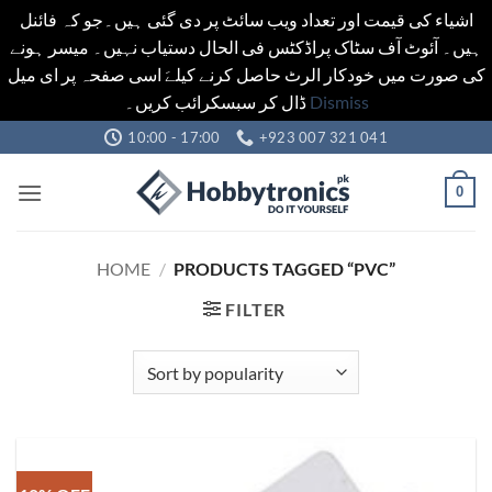
اشیاء کی قیمت اور تعداد ویب سائٹ پر دی گئی ہیں۔جو کہ فائنل
ہیں۔ آئوٹ آف سٹاک پراڈکٹس فی الحال دستیاب نہیں۔ میسر ہونے
کی صورت میں خودکار الرٹ حاصل کرنے کیلےَ اسی صفحہ پر ای میل
ڈال کر سبسکرائب کریں۔
Dismiss
Skip
10:00 - 17:00
+923 007 321 041
to
content
0
HOME
/
PRODUCTS TAGGED “PVC”
FILTER