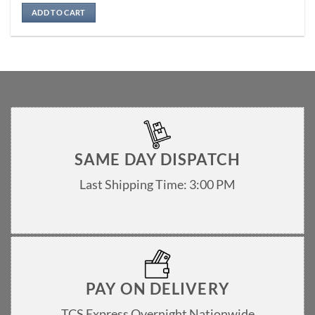
Rated
5
out of 5
ADD TO CART
SAME DAY DISPATCH
Last Shipping Time: 3:00 PM
PAY ON DELIVERY
TCS Express Overnight Nationwide