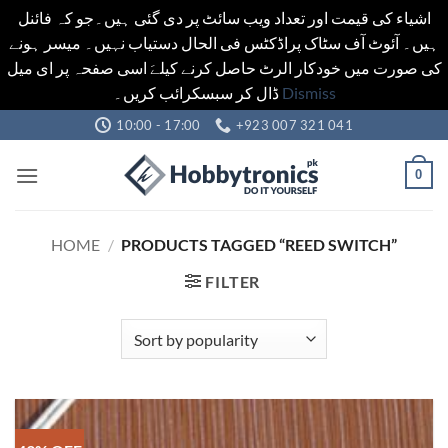
اشیاء کی قیمت اور تعداد ویب سائٹ پر دی گئی ہیں۔جو کہ فائنل
ہیں۔ آئوٹ آف سٹاک پراڈکٹس فی الحال دستیاب نہیں۔ میسر ہونے
کی صورت میں خودکار الرٹ حاصل کرنے کیلےَ اسی صفحہ پر ای میل
ڈال کر سبسکرائب کریں۔
Dismiss
Skip
10:00 - 17:00
+923 007 321 041
to
content
0
HOME
/
PRODUCTS TAGGED “REED SWITCH”
FILTER