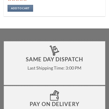
Rated
5
out of 5
ADD TO CART
SAME DAY DISPATCH
Last Shipping Time: 3:00 PM
PAY ON DELIVERY