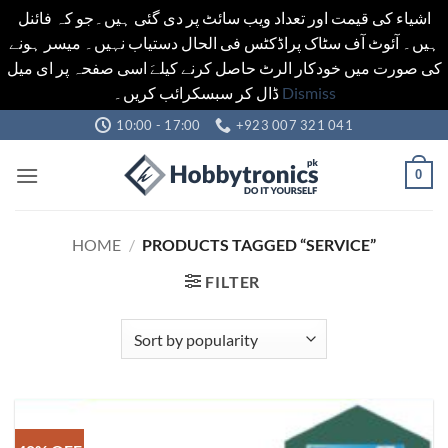
اشیاء کی قیمت اور تعداد ویب سائٹ پر دی گئی ہیں۔جو کہ فائنل
ہیں۔ آئوٹ آف سٹاک پراڈکٹس فی الحال دستیاب نہیں۔ میسر ہونے
کی صورت میں خودکار الرٹ حاصل کرنے کیلےَ اسی صفحہ پر ای میل
ڈال کر سبسکرائب کریں۔
Dismiss
Skip
10:00 - 17:00
+923 007 321 041
to
content
0
HOME
/
PRODUCTS TAGGED “SERVICE”
FILTER