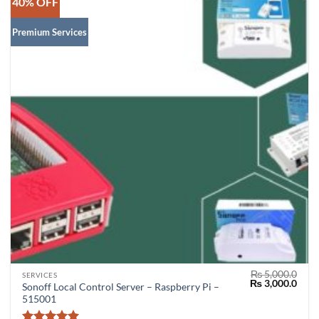
40% OFF
Premium Services
₨
5,000.0
SERVICES
Original
Curr
₨
3,000.0
Sonoff Local Control Server – Raspberry Pi –
price
price
515001
was:
is:
₨ 5,000.0.
₨ 3,