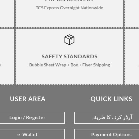
TCS Express Overnight Nationwide
SAFETY STANDARDS
e
Bubble Sheet Wrap + Box + Flyer Shipping
USER AREA
QUICK LINKS
Login / Register
آرڈر کرنے کا طریقہ
e-Wallet
Payment Options