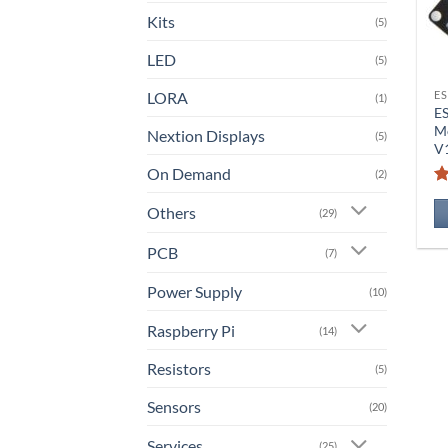
Kits
(5)
LED
(5)
LORA
ES
(1)
E
Mo
Nextion Displays
(5)
V
On Demand
(2)
Others
(29)
PCB
(7)
Power Supply
(10)
Raspberry Pi
(14)
Resistors
(5)
Sensors
(20)
Services
(25)