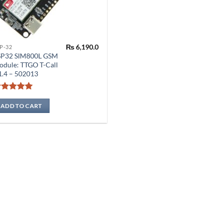
₨
6,190.0
P-32
SP32 SIM800L GSM
dule: TTGO T-Call
1.4 – 502013
Rated
5
out of 5
ADD TO CART