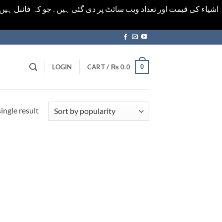
اشیاء کی قیمت اور تعداد ویب سائٹ پر دی گئی ہیں۔جو کہ فائنل ہی
0
LOGIN
CART /
₨
0.0
ingle result