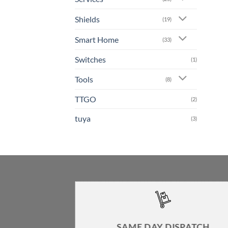
Shields
(19)
Smart Home
(33)
Switches
(1)
Tools
(8)
TTGO
(2)
tuya
(3)
SAME DAY DISPATCH