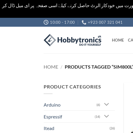
رت میں خودکار الرٹ حاصل کرنے کیلےَ اسی صفحہ پر ای میل ڈال کر
Skip
10:00 - 17:00
+923 007 321 041
to
content
HOME
CA
HOME
/
PRODUCTS TAGGED “SIM800L
PRODUCT CATEGORIES
Arduino
(6)
Espressif
(14)
Itead
(26)