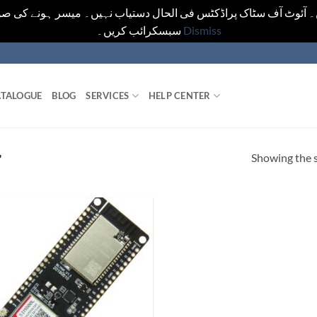
ں۔ آئوٹ آف سٹاک پراڈکٹس فی الحال دستیاب نہیں۔ میسر ہونے کی صو
سبسکرائب کریں۔
Dismiss
TALOGUE
BLOG
SERVICES
HELP CENTER
Showing the s
”