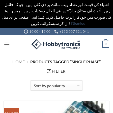
اشیاء کی قیمت اور تعداد ویب سائٹ پر دی گئی ہیں۔جو کہ فائنل
ہیں۔ آئوٹ آف سٹاک پراڈکٹس فی الحال دستیاب نہیں۔ میسر ہونے
کی صورت میں خودکار الرٹ حاصل کرنے کیلےَ اسی صفحہ پر ای میل
ڈال کر سبسکرائب کریں۔
Dismiss
Skip
10:00 - 17:00
+923 007 321 041
to
content
0
HOME
/
PRODUCTS TAGGED “SINGLE PHASE”
FILTER