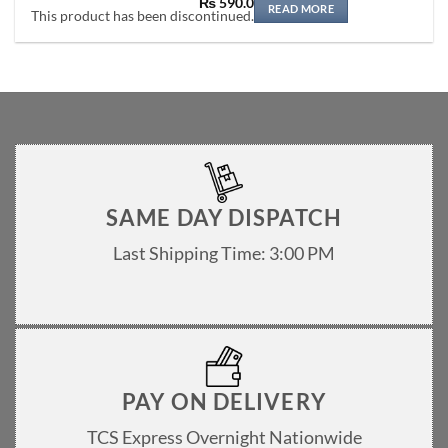
Original
Current
₨
590.0
READ MORE
price
price
This product has been discontinued.
was:
is:
₨ 600.0.
₨ 590.0.
SAME DAY DISPATCH
Last Shipping Time: 3:00 PM
PAY ON DELIVERY
TCS Express Overnight Nationwide