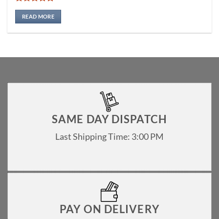
Rated
4.75
out of 5
READ MORE
SAME DAY DISPATCH
Last Shipping Time: 3:00 PM
PAY ON DELIVERY