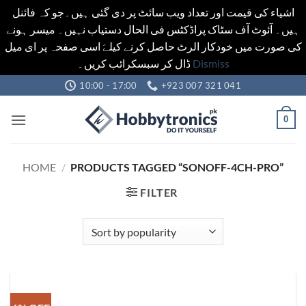
اشیاء کی قیمت اور تعداد ویب سائٹ پر دی گئی ہیں۔جو کہ فائنل
ہیں۔ آئوٹ آف سٹاک پراڈکٹس فی الحال دستیاب نہیں۔ میسر ہونے
کی صورت میں خودکار الرٹ حاصل کرنے کیلےَ اسی صفحہ پر ای میل
ڈال کر سبسکرائب کریں۔
Dismiss
Skip
10:00 - 17:00
+923 007 321 041
to
content
0
HOME
/
PRODUCTS TAGGED “SONOFF-4CH-PRO”
FILTER