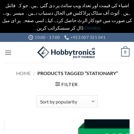
اشیاء کی قیمت اور تعداد ویب سائٹ پر دی گئی ہیں۔جو کہ فائنل
ہیں۔ آئوٹ آف سٹاک پراڈکٹس فی الحال دستیاب نہیں۔ میسر ہونے
کی صورت میں خودکار الرٹ حاصل کرنے کیلےَ اسی صفحہ پر ای میل
ڈال کر سبسکرائب کریں۔
Dismiss
Skip
10:00 - 17:00
+923 007 321 041
to
content
0
HOME
/
PRODUCTS TAGGED “STATIONARY”
FILTER