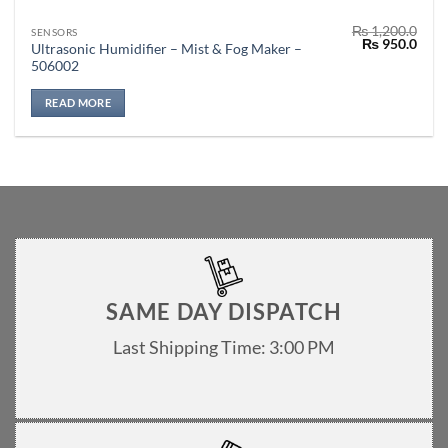
₨
1,200.0
SENSORS
Original
Curr
₨
950.0
Ultrasonic Humidifier – Mist & Fog Maker –
price
price
506002
was:
is:
₨ 1,200.0.
₨ 95
READ MORE
SAME DAY DISPATCH
Last Shipping Time: 3:00 PM