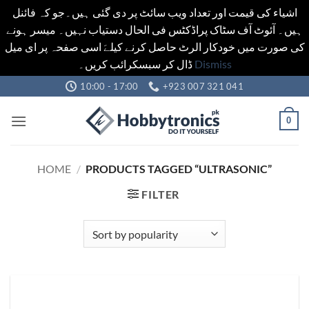
اشیاء کی قیمت اور تعداد ویب سائٹ پر دی گئی ہیں۔جو کہ فائنل
ہیں۔ آئوٹ آف سٹاک پراڈکٹس فی الحال دستیاب نہیں۔ میسر ہونے
کی صورت میں خودکار الرٹ حاصل کرنے کیلےَ اسی صفحہ پر ای میل
ڈال کر سبسکرائب کریں۔
Dismiss
Skip
10:00 - 17:00
+923 007 321 041
to
content
0
HOME
/
PRODUCTS TAGGED “ULTRASONIC”
FILTER