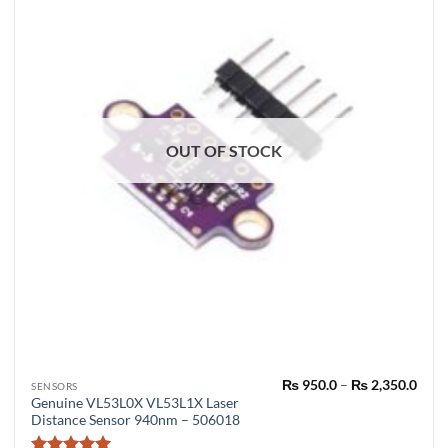
OUT OF STOCK
Pric
₨
950.0
–
₨
2,350.0
This
SENSORS
rang
Genuine VL53L0X VL53L1X Laser
product
₨ 95
Distance Sensor 940nm – 506018
thro
has
₨ 2,