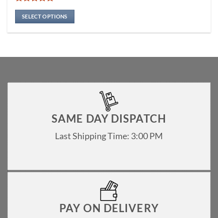
multiple
Rated
5
variants.
out of 5
SELECT OPTIONS
The
options
may
be
chosen
on
the
product
page
SAME DAY DISPATCH
Last Shipping Time: 3:00 PM
PAY ON DELIVERY