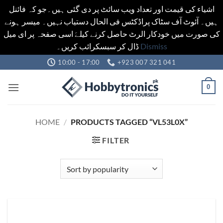
اشیاء کی قیمت اور تعداد ویب سائٹ پر دی گئی ہیں۔جو کہ فائنل
ہیں۔ آئوٹ آف سٹاک پراڈکٹس فی الحال دستیاب نہیں۔ میسر ہونے
کی صورت میں خودکار الرٹ حاصل کرنے کیلےَ اسی صفحہ پر ای میل
ڈال کر سبسکرائب کریں۔
Dismiss
Skip
10:00 - 17:00
+923 007 321 041
to
content
0
HOME
/
PRODUCTS TAGGED “VL53L0X”
FILTER