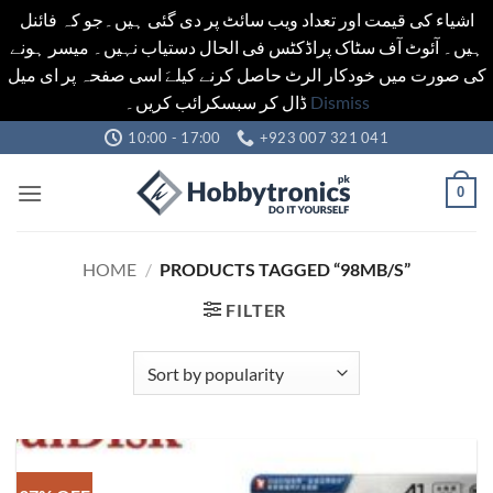
اشیاء کی قیمت اور تعداد ویب سائٹ پر دی گئی ہیں۔جو کہ فائنل
ہیں۔ آئوٹ آف سٹاک پراڈکٹس فی الحال دستیاب نہیں۔ میسر ہونے
کی صورت میں خودکار الرٹ حاصل کرنے کیلےَ اسی صفحہ پر ای میل
ڈال کر سبسکرائب کریں۔
Dismiss
Skip
10:00 - 17:00
+923 007 321 041
to
content
0
HOME
/
PRODUCTS TAGGED “98MB/S”
FILTER