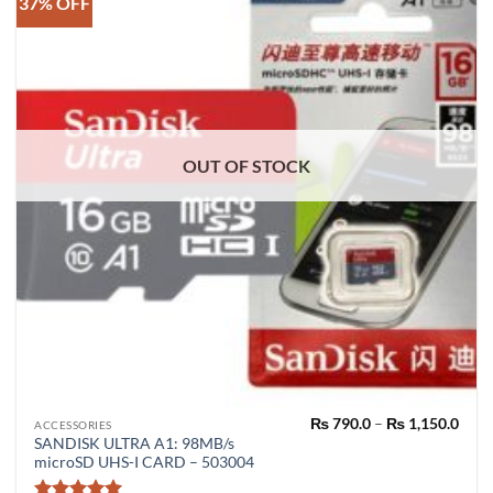
37% OFF
OUT OF STOCK
Pric
₨
790.0
–
₨
1,150.0
This
ACCESSORIES
rang
SANDISK ULTRA A1: 98MB/s
product
₨ 79
microSD UHS-I CARD – 503004
thro
has
₨ 1,