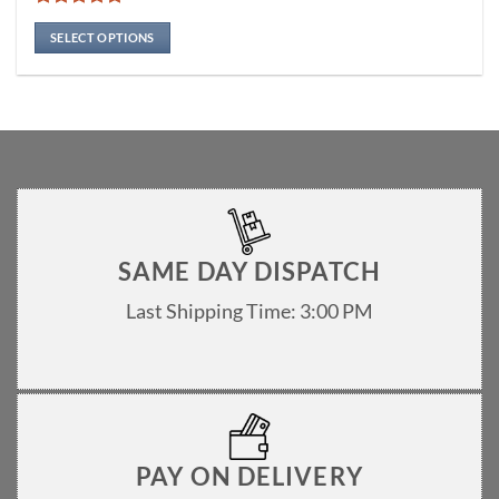
multiple
Rated
5
variants.
out of 5
SELECT OPTIONS
The
options
may
be
chosen
on
the
product
page
SAME DAY DISPATCH
Last Shipping Time: 3:00 PM
PAY ON DELIVERY