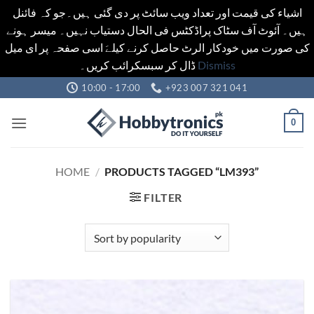
اشیاء کی قیمت اور تعداد ویب سائٹ پر دی گئی ہیں۔جو کہ فائنل
ہیں۔ آئوٹ آف سٹاک پراڈکٹس فی الحال دستیاب نہیں۔ میسر ہونے
کی صورت میں خودکار الرٹ حاصل کرنے کیلےَ اسی صفحہ پر ای میل
ڈال کر سبسکرائب کریں۔
Dismiss
Skip
10:00 - 17:00
+923 007 321 041
to
content
0
HOME
/
PRODUCTS TAGGED “LM393”
FILTER