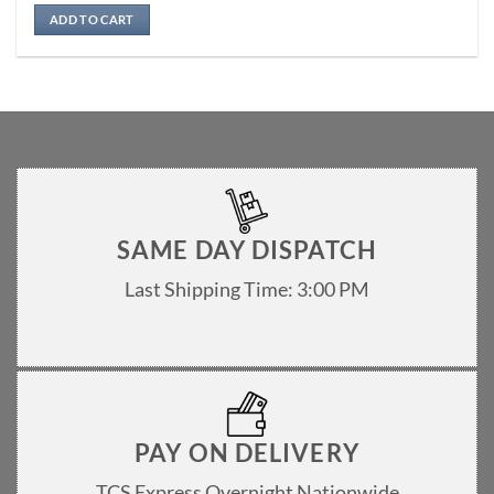
Rated
5
out of 5
ADD TO CART
SAME DAY DISPATCH
Last Shipping Time: 3:00 PM
PAY ON DELIVERY
TCS Express Overnight Nationwide