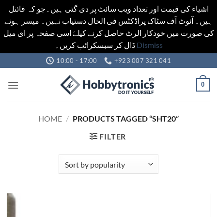
اشیاء کی قیمت اور تعداد ویب سائٹ پر دی گئی ہیں۔جو کہ فائنل
ہیں۔ آئوٹ آف سٹاک پراڈکٹس فی الحال دستیاب نہیں۔ میسر ہونے
کی صورت میں خودکار الرٹ حاصل کرنے کیلےَ اسی صفحہ پر ای میل
ڈال کر سبسکرائب کریں۔
Dismiss
Skip
10:00 - 17:00
+923 007 321 041
to
content
0
HOME
/
PRODUCTS TAGGED “SHT20”
FILTER